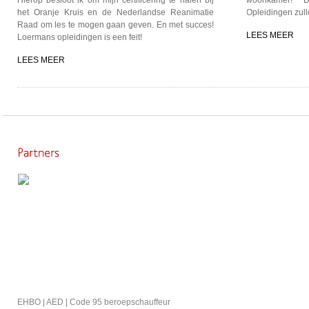
Hierop besloot ik om mijn certificering te halen bij
woonkamer! D
het Oranje Kruis en de Nederlandse Reanimatie
Opleidingen zull
Raad om les te mogen gaan geven. En met succes!
LEES MEER
Loermans opleidingen is een feit!
LEES MEER
EHBO | AED | Code 95 beroepschauffeur